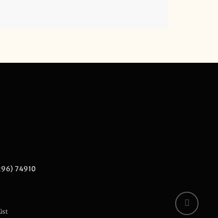
296) 74910
üst