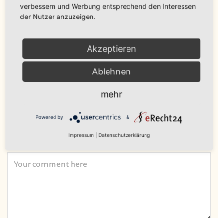
Your email address will not be published.
verbessern und Werbung entsprechend den Interessen
der Nutzer anzuzeigen.
Akzeptieren
Ablehnen
mehr
Powered by
&
Name, E-Mail-Adresse und Website in diesem Browser für
Impressum
|
Datenschutzerklärung
meinen nächsten Kommentar speichern.